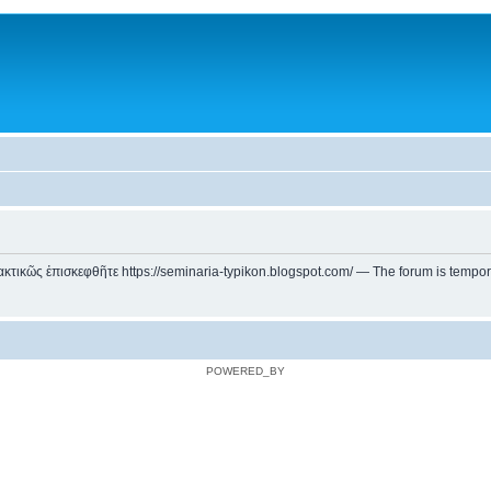
ικῶς ἐπισκεφθῆτε https://seminaria-typikon.blogspot.com/ — The forum is temporarily
POWERED_BY