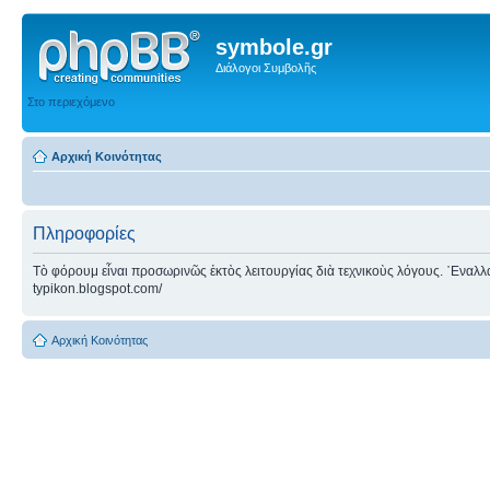
symbole.gr
Διάλογοι Συμβολῆς
Στο περιεχόμενο
Αρχική Κοινότητας
Πληροφορίες
Τὸ φόρουμ εἶναι προσωρινῶς ἐκτὸς λειτουργίας διὰ τεχνικοὺς λόγους. ᾿Εναλλακτ
typikon.blogspot.com/
Αρχική Κοινότητας