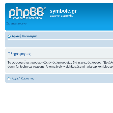
symbole.gr
Διάλογοι Συμβολῆς
Στο περιεχόμενο
Αρχική Κοινότητας
Πληροφορίες
Τὸ φόρουμ εἶναι προσωρινῶς ἐκτὸς λειτουργίας διὰ τεχνικοὺς λόγους. ᾿Εναλλα
down for technical reasons. Alternatively visit https://seminaria-typikon.blogs
Αρχική Κοινότητας