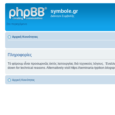
symbole.gr
Διάλογοι Συμβολῆς
Στο περιεχόμενο
Αρχική Κοινότητας
Πληροφορίες
Τὸ φόρουμ εἶναι προσωρινῶς ἐκτὸς λειτουργίας διὰ τεχνικοὺς λόγους. ᾿Εναλλα
down for technical reasons. Alternatively visit https://seminaria-typikon.blogs
Αρχική Κοινότητας