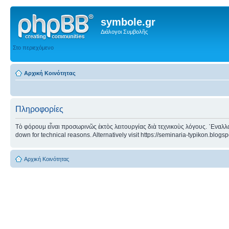
symbole.gr
Διάλογοι Συμβολῆς
Στο περιεχόμενο
Αρχική Κοινότητας
Πληροφορίες
Τὸ φόρουμ εἶναι προσωρινῶς ἐκτὸς λειτουργίας διὰ τεχνικοὺς λόγους. ᾿Εναλλα
down for technical reasons. Alternatively visit https://seminaria-typikon.blogs
Αρχική Κοινότητας