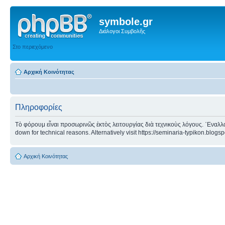
symbole.gr
Διάλογοι Συμβολῆς
Στο περιεχόμενο
Αρχική Κοινότητας
Πληροφορίες
Τὸ φόρουμ εἶναι προσωρινῶς ἐκτὸς λειτουργίας διὰ τεχνικοὺς λόγους. ᾿Εναλλα
down for technical reasons. Alternatively visit https://seminaria-typikon.blogs
Αρχική Κοινότητας