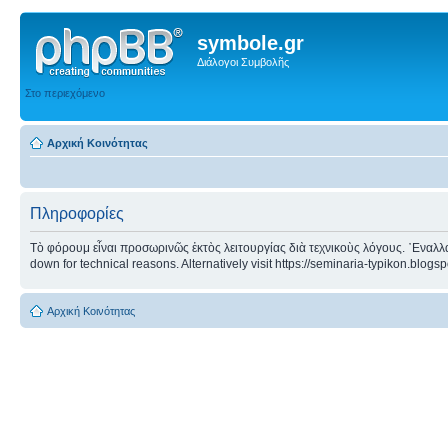
symbole.gr
Διάλογοι Συμβολῆς
Στο περιεχόμενο
Αρχική Κοινότητας
Πληροφορίες
Τὸ φόρουμ εἶναι προσωρινῶς ἐκτὸς λειτουργίας διὰ τεχνικοὺς λόγους. ᾿Εναλλα
down for technical reasons. Alternatively visit https://seminaria-typikon.blogs
Αρχική Κοινότητας