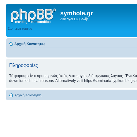
symbole.gr
Διάλογοι Συμβολῆς
Στο περιεχόμενο
Αρχική Κοινότητας
Πληροφορίες
Τὸ φόρουμ εἶναι προσωρινῶς ἐκτὸς λειτουργίας διὰ τεχνικοὺς λόγους. ᾿Εναλλα
down for technical reasons. Alternatively visit https://seminaria-typikon.blogs
Αρχική Κοινότητας