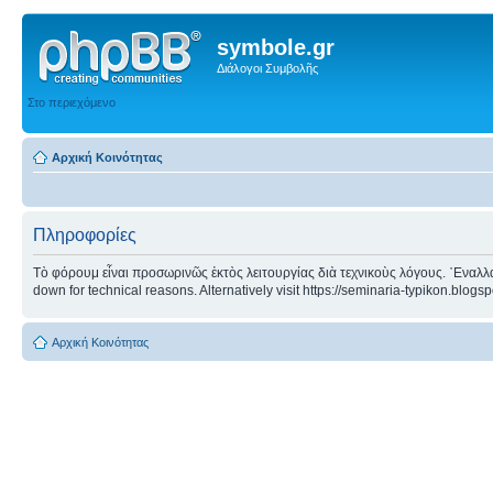
symbole.gr
Διάλογοι Συμβολῆς
Στο περιεχόμενο
Αρχική Κοινότητας
Πληροφορίες
Τὸ φόρουμ εἶναι προσωρινῶς ἐκτὸς λειτουργίας διὰ τεχνικοὺς λόγους. ᾿Εναλλα
down for technical reasons. Alternatively visit https://seminaria-typikon.blogs
Αρχική Κοινότητας