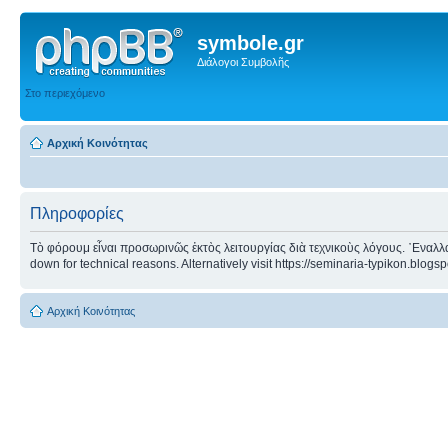
symbole.gr
Διάλογοι Συμβολῆς
Στο περιεχόμενο
Αρχική Κοινότητας
Πληροφορίες
Τὸ φόρουμ εἶναι προσωρινῶς ἐκτὸς λειτουργίας διὰ τεχνικοὺς λόγους. ᾿Εναλλα
down for technical reasons. Alternatively visit https://seminaria-typikon.blogs
Αρχική Κοινότητας