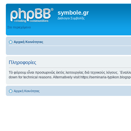
symbole.gr
Διάλογοι Συμβολῆς
Στο περιεχόμενο
Αρχική Κοινότητας
Πληροφορίες
Τὸ φόρουμ εἶναι προσωρινῶς ἐκτὸς λειτουργίας διὰ τεχνικοὺς λόγους. ᾿Εναλλα
down for technical reasons. Alternatively visit https://seminaria-typikon.blogs
Αρχική Κοινότητας