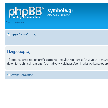
symbole.gr
Διάλογοι Συμβολῆς
Στο περιεχόμενο
Αρχική Κοινότητας
Πληροφορίες
Τὸ φόρουμ εἶναι προσωρινῶς ἐκτὸς λειτουργίας διὰ τεχνικοὺς λόγους. ᾿Εναλλα
down for technical reasons. Alternatively visit https://seminaria-typikon.blogs
Αρχική Κοινότητας