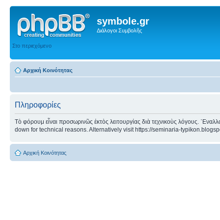
symbole.gr
Διάλογοι Συμβολῆς
Στο περιεχόμενο
Αρχική Κοινότητας
Πληροφορίες
Τὸ φόρουμ εἶναι προσωρινῶς ἐκτὸς λειτουργίας διὰ τεχνικοὺς λόγους. ᾿Εναλλα
down for technical reasons. Alternatively visit https://seminaria-typikon.blogs
Αρχική Κοινότητας