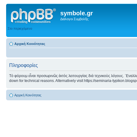
symbole.gr
Διάλογοι Συμβολῆς
Στο περιεχόμενο
Αρχική Κοινότητας
Πληροφορίες
Τὸ φόρουμ εἶναι προσωρινῶς ἐκτὸς λειτουργίας διὰ τεχνικοὺς λόγους. ᾿Εναλλα
down for technical reasons. Alternatively visit https://seminaria-typikon.blogs
Αρχική Κοινότητας