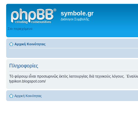
symbole.gr
Διάλογοι Συμβολῆς
Στο περιεχόμενο
Αρχική Κοινότητας
Πληροφορίες
Τὸ φόρουμ εἶναι προσωρινῶς ἐκτὸς λειτουργίας διὰ τεχνικοὺς λόγους. ᾿Εναλλακτ
typikon.blogspot.com/
Αρχική Κοινότητας