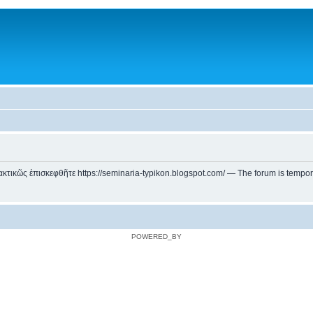
ικῶς ἐπισκεφθῆτε https://seminaria-typikon.blogspot.com/ — The forum is temporarily
POWERED_BY