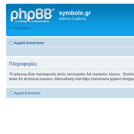
symbole.gr
Διάλογοι Συμβολῆς
Στο περιεχόμενο
Αρχική Κοινότητας
Πληροφορίες
Τὸ φόρουμ εἶναι προσωρινῶς ἐκτὸς λειτουργίας διὰ τεχνικοὺς λόγους. ᾿Εναλλα
down for technical reasons. Alternatively visit https://seminaria-typikon.blogs
Αρχική Κοινότητας