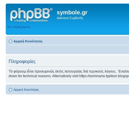
symbole.gr
Διάλογοι Συμβολῆς
Στο περιεχόμενο
Αρχική Κοινότητας
Πληροφορίες
Τὸ φόρουμ εἶναι προσωρινῶς ἐκτὸς λειτουργίας διὰ τεχνικοὺς λόγους. ᾿Εναλλα
down for technical reasons. Alternatively visit https://seminaria-typikon.blogs
Αρχική Κοινότητας