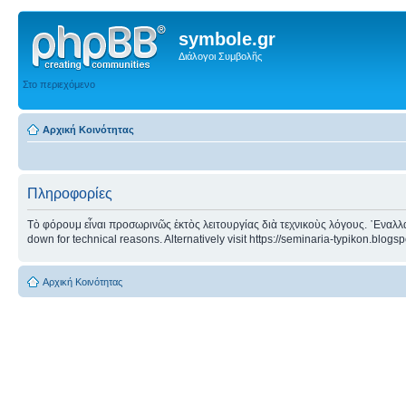
symbole.gr
Διάλογοι Συμβολῆς
Στο περιεχόμενο
Αρχική Κοινότητας
Πληροφορίες
Τὸ φόρουμ εἶναι προσωρινῶς ἐκτὸς λειτουργίας διὰ τεχνικοὺς λόγους. ᾿Εναλλα
down for technical reasons. Alternatively visit https://seminaria-typikon.blogs
Αρχική Κοινότητας