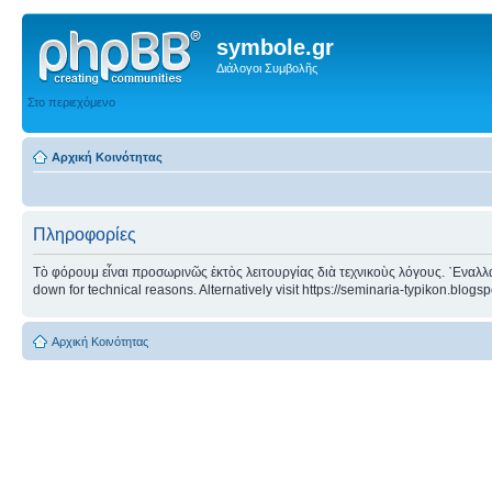
symbole.gr
Διάλογοι Συμβολῆς
Στο περιεχόμενο
Αρχική Κοινότητας
Πληροφορίες
Τὸ φόρουμ εἶναι προσωρινῶς ἐκτὸς λειτουργίας διὰ τεχνικοὺς λόγους. ᾿Εναλλα
down for technical reasons. Alternatively visit https://seminaria-typikon.blogs
Αρχική Κοινότητας