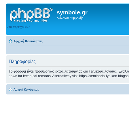
symbole.gr
Διάλογοι Συμβολῆς
Στο περιεχόμενο
Αρχική Κοινότητας
Πληροφορίες
Τὸ φόρουμ εἶναι προσωρινῶς ἐκτὸς λειτουργίας διὰ τεχνικοὺς λόγους. ᾿Εναλλα
down for technical reasons. Alternatively visit https://seminaria-typikon.blogs
Αρχική Κοινότητας