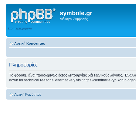
symbole.gr
Διάλογοι Συμβολῆς
Στο περιεχόμενο
Αρχική Κοινότητας
Πληροφορίες
Τὸ φόρουμ εἶναι προσωρινῶς ἐκτὸς λειτουργίας διὰ τεχνικοὺς λόγους. ᾿Εναλλα
down for technical reasons. Alternatively visit https://seminaria-typikon.blogs
Αρχική Κοινότητας