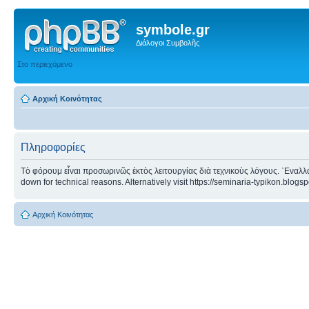
symbole.gr
Διάλογοι Συμβολῆς
Στο περιεχόμενο
Αρχική Κοινότητας
Πληροφορίες
Τὸ φόρουμ εἶναι προσωρινῶς ἐκτὸς λειτουργίας διὰ τεχνικοὺς λόγους. ᾿Εναλλα
down for technical reasons. Alternatively visit https://seminaria-typikon.blogs
Αρχική Κοινότητας