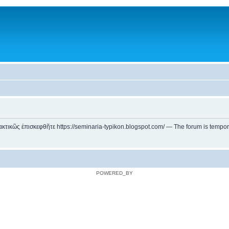
ικῶς ἐπισκεφθῆτε https://seminaria-typikon.blogspot.com/ — The forum is temporarily
POWERED_BY