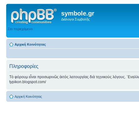
symbole.gr
Διάλογοι Συμβολῆς
Στο περιεχόμενο
Αρχική Κοινότητας
Πληροφορίες
Τὸ φόρουμ εἶναι προσωρινῶς ἐκτὸς λειτουργίας διὰ τεχνικοὺς λόγους. ᾿Εναλλακτ
typikon.blogspot.com/
Αρχική Κοινότητας