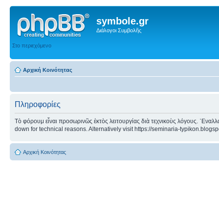
symbole.gr
Διάλογοι Συμβολῆς
Στο περιεχόμενο
Αρχική Κοινότητας
Πληροφορίες
Τὸ φόρουμ εἶναι προσωρινῶς ἐκτὸς λειτουργίας διὰ τεχνικοὺς λόγους. ᾿Εναλλα
down for technical reasons. Alternatively visit https://seminaria-typikon.blogs
Αρχική Κοινότητας