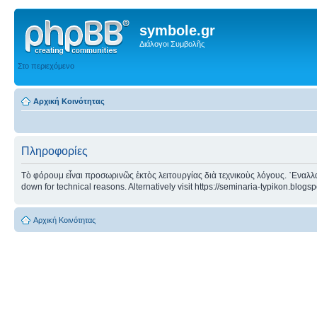
symbole.gr
Διάλογοι Συμβολῆς
Στο περιεχόμενο
Αρχική Κοινότητας
Πληροφορίες
Τὸ φόρουμ εἶναι προσωρινῶς ἐκτὸς λειτουργίας διὰ τεχνικοὺς λόγους. ᾿Εναλλα
down for technical reasons. Alternatively visit https://seminaria-typikon.blogs
Αρχική Κοινότητας