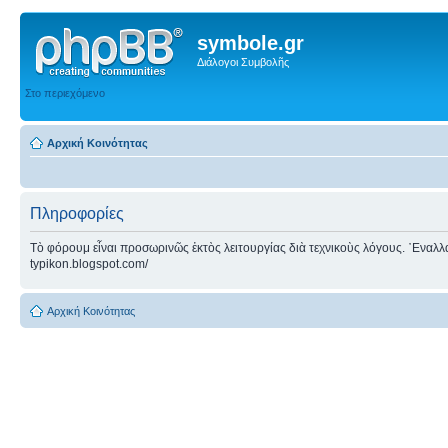
symbole.gr
Διάλογοι Συμβολῆς
Στο περιεχόμενο
Αρχική Κοινότητας
Πληροφορίες
Τὸ φόρουμ εἶναι προσωρινῶς ἐκτὸς λειτουργίας διὰ τεχνικοὺς λόγους. ᾿Εναλλακτ
typikon.blogspot.com/
Αρχική Κοινότητας