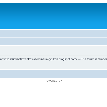
ικῶς ἐπισκεφθῆτε https://seminaria-typikon.blogspot.com/ — The forum is temporarily
POWERED_BY