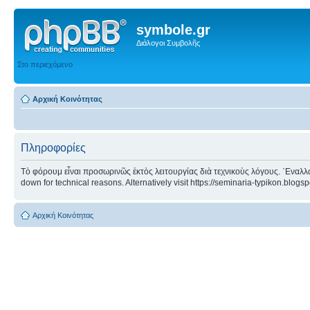
symbole.gr
Διάλογοι Συμβολῆς
Στο περιεχόμενο
Αρχική Κοινότητας
Πληροφορίες
Τὸ φόρουμ εἶναι προσωρινῶς ἐκτὸς λειτουργίας διὰ τεχνικοὺς λόγους. ᾿Εναλλα
down for technical reasons. Alternatively visit https://seminaria-typikon.blogs
Αρχική Κοινότητας