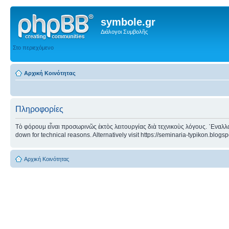
symbole.gr
Διάλογοι Συμβολῆς
Στο περιεχόμενο
Αρχική Κοινότητας
Πληροφορίες
Τὸ φόρουμ εἶναι προσωρινῶς ἐκτὸς λειτουργίας διὰ τεχνικοὺς λόγους. ᾿Εναλλα
down for technical reasons. Alternatively visit https://seminaria-typikon.blogs
Αρχική Κοινότητας