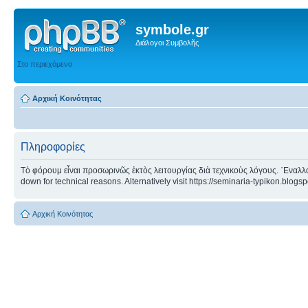
symbole.gr
Διάλογοι Συμβολῆς
Στο περιεχόμενο
Αρχική Κοινότητας
Πληροφορίες
Τὸ φόρουμ εἶναι προσωρινῶς ἐκτὸς λειτουργίας διὰ τεχνικοὺς λόγους. ᾿Εναλλα
down for technical reasons. Alternatively visit https://seminaria-typikon.blogs
Αρχική Κοινότητας