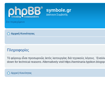
symbole.gr
Διάλογοι Συμβολῆς
Στο περιεχόμενο
Αρχική Κοινότητας
Πληροφορίες
Τὸ φόρουμ εἶναι προσωρινῶς ἐκτὸς λειτουργίας διὰ τεχνικοὺς λόγους. ᾿Εναλλα
down for technical reasons. Alternatively visit https://seminaria-typikon.blogs
Αρχική Κοινότητας