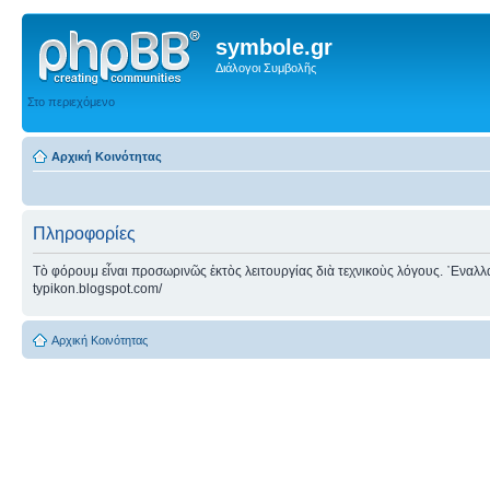
symbole.gr
Διάλογοι Συμβολῆς
Στο περιεχόμενο
Αρχική Κοινότητας
Πληροφορίες
Τὸ φόρουμ εἶναι προσωρινῶς ἐκτὸς λειτουργίας διὰ τεχνικοὺς λόγους. ᾿Εναλλακτ
typikon.blogspot.com/
Αρχική Κοινότητας