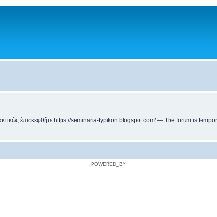
ικῶς ἐπισκεφθῆτε https://seminaria-typikon.blogspot.com/ — The forum is temporarily
POWERED_BY