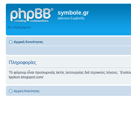
symbole.gr
Διάλογοι Συμβολῆς
Στο περιεχόμενο
Αρχική Κοινότητας
Πληροφορίες
Τὸ φόρουμ εἶναι προσωρινῶς ἐκτὸς λειτουργίας διὰ τεχνικοὺς λόγους. ᾿Εναλλακτ
typikon.blogspot.com/
Αρχική Κοινότητας