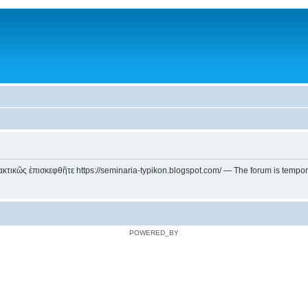
ικῶς ἐπισκεφθῆτε https://seminaria-typikon.blogspot.com/ — The forum is temporarily
POWERED_BY