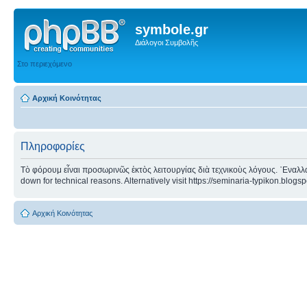
symbole.gr
Διάλογοι Συμβολῆς
Στο περιεχόμενο
Αρχική Κοινότητας
Πληροφορίες
Τὸ φόρουμ εἶναι προσωρινῶς ἐκτὸς λειτουργίας διὰ τεχνικοὺς λόγους. ᾿Εναλλα
down for technical reasons. Alternatively visit https://seminaria-typikon.blogs
Αρχική Κοινότητας