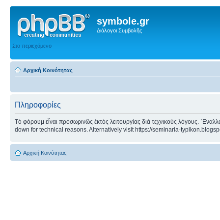
symbole.gr
Διάλογοι Συμβολῆς
Στο περιεχόμενο
Αρχική Κοινότητας
Πληροφορίες
Τὸ φόρουμ εἶναι προσωρινῶς ἐκτὸς λειτουργίας διὰ τεχνικοὺς λόγους. ᾿Εναλλα
down for technical reasons. Alternatively visit https://seminaria-typikon.blogs
Αρχική Κοινότητας