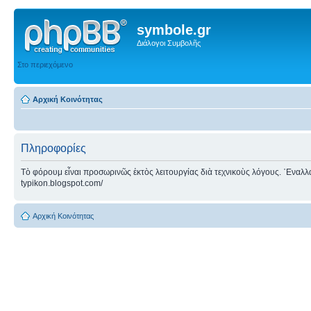
symbole.gr
Διάλογοι Συμβολῆς
Στο περιεχόμενο
Αρχική Κοινότητας
Πληροφορίες
Τὸ φόρουμ εἶναι προσωρινῶς ἐκτὸς λειτουργίας διὰ τεχνικοὺς λόγους. ᾿Εναλλακτ
typikon.blogspot.com/
Αρχική Κοινότητας