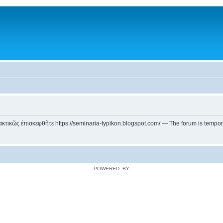
ικῶς ἐπισκεφθῆτε https://seminaria-typikon.blogspot.com/ — The forum is temporarily
POWERED_BY