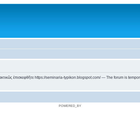
ικῶς ἐπισκεφθῆτε https://seminaria-typikon.blogspot.com/ — The forum is temporarily
POWERED_BY