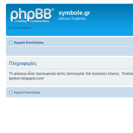
symbole.gr
Διάλογοι Συμβολῆς
Στο περιεχόμενο
Αρχική Κοινότητας
Πληροφορίες
Τὸ φόρουμ εἶναι προσωρινῶς ἐκτὸς λειτουργίας διὰ τεχνικοὺς λόγους. ᾿Εναλλακτ
typikon.blogspot.com/
Αρχική Κοινότητας