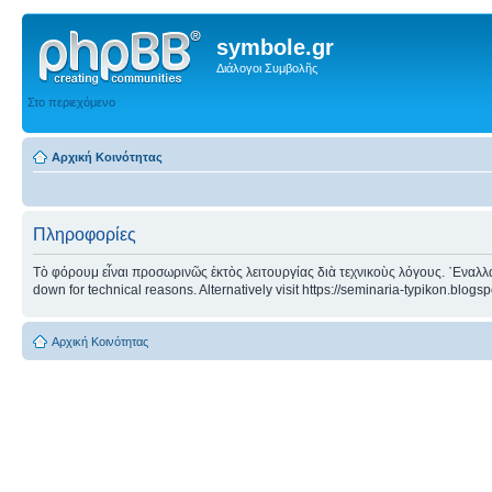
symbole.gr
Διάλογοι Συμβολῆς
Στο περιεχόμενο
Αρχική Κοινότητας
Πληροφορίες
Τὸ φόρουμ εἶναι προσωρινῶς ἐκτὸς λειτουργίας διὰ τεχνικοὺς λόγους. ᾿Εναλλα
down for technical reasons. Alternatively visit https://seminaria-typikon.blogs
Αρχική Κοινότητας