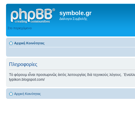
symbole.gr
Διάλογοι Συμβολῆς
Στο περιεχόμενο
Αρχική Κοινότητας
Πληροφορίες
Τὸ φόρουμ εἶναι προσωρινῶς ἐκτὸς λειτουργίας διὰ τεχνικοὺς λόγους. ᾿Εναλλακτ
typikon.blogspot.com/
Αρχική Κοινότητας