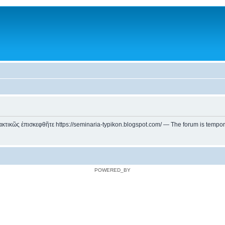
ικῶς ἐπισκεφθῆτε https://seminaria-typikon.blogspot.com/ — The forum is temporarily
POWERED_BY