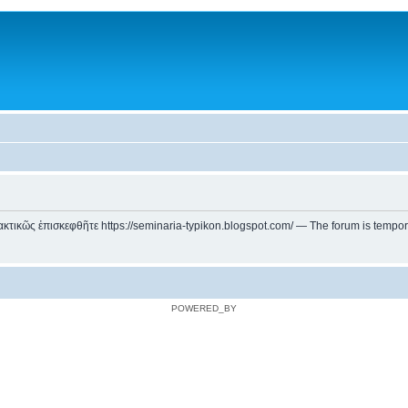
ικῶς ἐπισκεφθῆτε https://seminaria-typikon.blogspot.com/ — The forum is temporarily
POWERED_BY