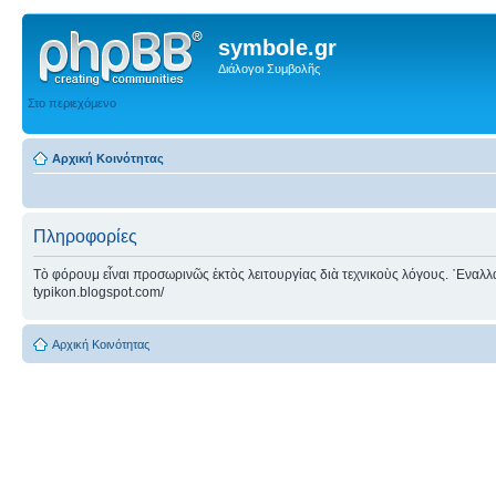
symbole.gr
Διάλογοι Συμβολῆς
Στο περιεχόμενο
Αρχική Κοινότητας
Πληροφορίες
Τὸ φόρουμ εἶναι προσωρινῶς ἐκτὸς λειτουργίας διὰ τεχνικοὺς λόγους. ᾿Εναλλακτ
typikon.blogspot.com/
Αρχική Κοινότητας