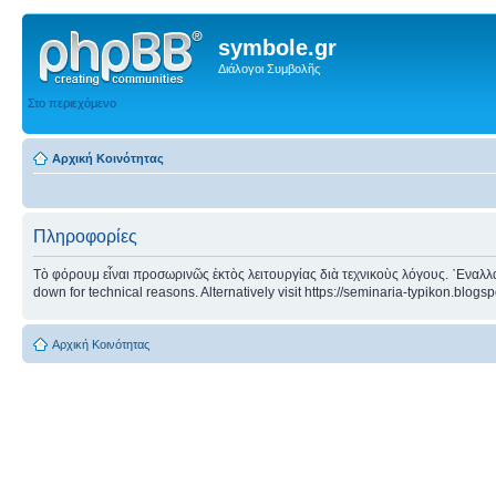
symbole.gr
Διάλογοι Συμβολῆς
Στο περιεχόμενο
Αρχική Κοινότητας
Πληροφορίες
Τὸ φόρουμ εἶναι προσωρινῶς ἐκτὸς λειτουργίας διὰ τεχνικοὺς λόγους. ᾿Εναλλα
down for technical reasons. Alternatively visit https://seminaria-typikon.blogs
Αρχική Κοινότητας