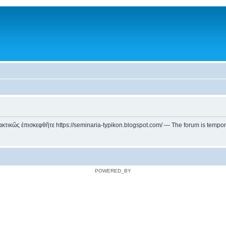
ικῶς ἐπισκεφθῆτε https://seminaria-typikon.blogspot.com/ — The forum is temporarily
POWERED_BY