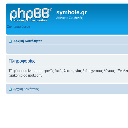
symbole.gr
Διάλογοι Συμβολῆς
Στο περιεχόμενο
Αρχική Κοινότητας
Πληροφορίες
Τὸ φόρουμ εἶναι προσωρινῶς ἐκτὸς λειτουργίας διὰ τεχνικοὺς λόγους. ᾿Εναλλακτ
typikon.blogspot.com/
Αρχική Κοινότητας