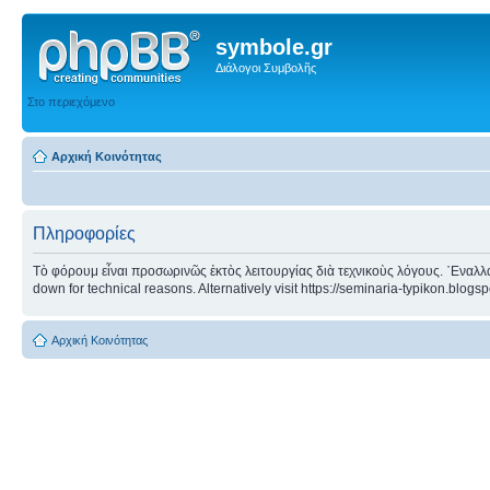
symbole.gr
Διάλογοι Συμβολῆς
Στο περιεχόμενο
Αρχική Κοινότητας
Πληροφορίες
Τὸ φόρουμ εἶναι προσωρινῶς ἐκτὸς λειτουργίας διὰ τεχνικοὺς λόγους. ᾿Εναλλα
down for technical reasons. Alternatively visit https://seminaria-typikon.blogs
Αρχική Κοινότητας