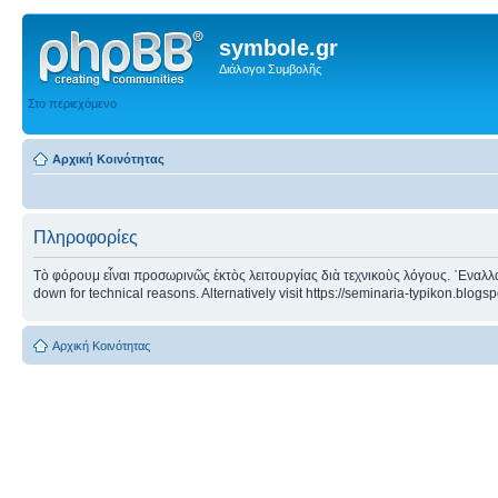
symbole.gr
Διάλογοι Συμβολῆς
Στο περιεχόμενο
Αρχική Κοινότητας
Πληροφορίες
Τὸ φόρουμ εἶναι προσωρινῶς ἐκτὸς λειτουργίας διὰ τεχνικοὺς λόγους. ᾿Εναλλα
down for technical reasons. Alternatively visit https://seminaria-typikon.blogs
Αρχική Κοινότητας