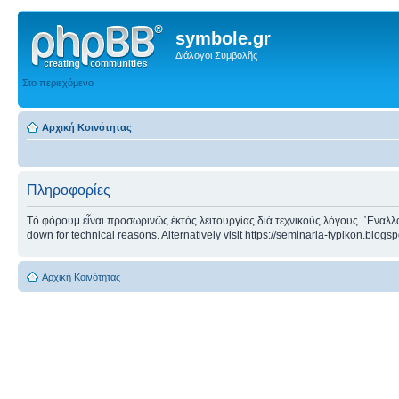
symbole.gr
Διάλογοι Συμβολῆς
Στο περιεχόμενο
Αρχική Κοινότητας
Πληροφορίες
Τὸ φόρουμ εἶναι προσωρινῶς ἐκτὸς λειτουργίας διὰ τεχνικοὺς λόγους. ᾿Εναλλα
down for technical reasons. Alternatively visit https://seminaria-typikon.blogs
Αρχική Κοινότητας