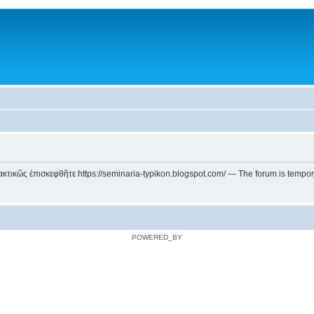
ικῶς ἐπισκεφθῆτε https://seminaria-typikon.blogspot.com/ — The forum is temporarily
POWERED_BY