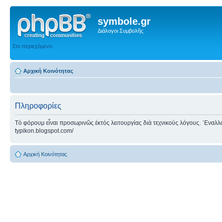
symbole.gr
Διάλογοι Συμβολῆς
Στο περιεχόμενο
Αρχική Κοινότητας
Πληροφορίες
Τὸ φόρουμ εἶναι προσωρινῶς ἐκτὸς λειτουργίας διὰ τεχνικοὺς λόγους. ᾿Εναλλακτ
typikon.blogspot.com/
Αρχική Κοινότητας