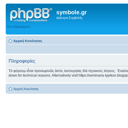
symbole.gr
Διάλογοι Συμβολῆς
Στο περιεχόμενο
Αρχική Κοινότητας
Πληροφορίες
Τὸ φόρουμ εἶναι προσωρινῶς ἐκτὸς λειτουργίας διὰ τεχνικοὺς λόγους. ᾿Εναλλα
down for technical reasons. Alternatively visit https://seminaria-typikon.blogs
Αρχική Κοινότητας