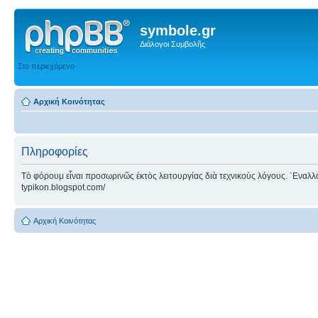
symbole.gr
Διάλογοι Συμβολῆς
Στο περιεχόμενο
Αρχική Κοινότητας
Πληροφορίες
Τὸ φόρουμ εἶναι προσωρινῶς ἐκτὸς λειτουργίας διὰ τεχνικοὺς λόγους. ᾿Εναλλακτ
typikon.blogspot.com/
Αρχική Κοινότητας