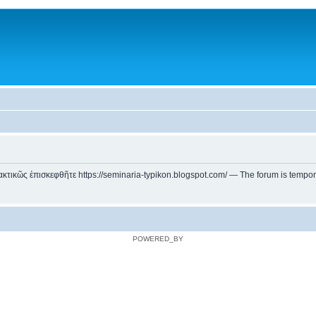
ικῶς ἐπισκεφθῆτε https://seminaria-typikon.blogspot.com/ — The forum is temporarily
POWERED_BY