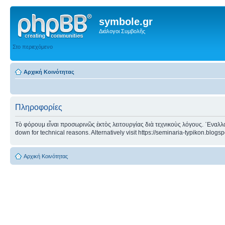
symbole.gr
Διάλογοι Συμβολῆς
Στο περιεχόμενο
Αρχική Κοινότητας
Πληροφορίες
Τὸ φόρουμ εἶναι προσωρινῶς ἐκτὸς λειτουργίας διὰ τεχνικοὺς λόγους. ᾿Εναλλα
down for technical reasons. Alternatively visit https://seminaria-typikon.blogs
Αρχική Κοινότητας