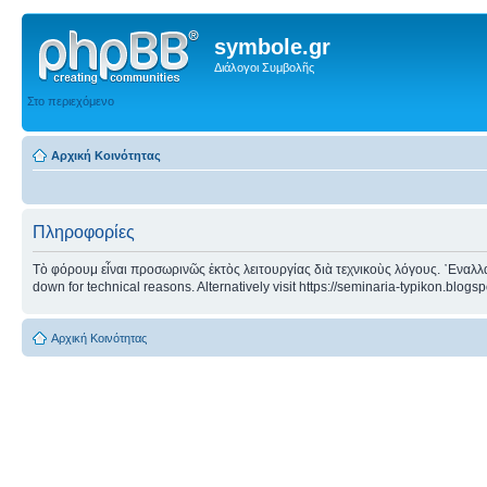
symbole.gr
Διάλογοι Συμβολῆς
Στο περιεχόμενο
Αρχική Κοινότητας
Πληροφορίες
Τὸ φόρουμ εἶναι προσωρινῶς ἐκτὸς λειτουργίας διὰ τεχνικοὺς λόγους. ᾿Εναλλα
down for technical reasons. Alternatively visit https://seminaria-typikon.blogs
Αρχική Κοινότητας