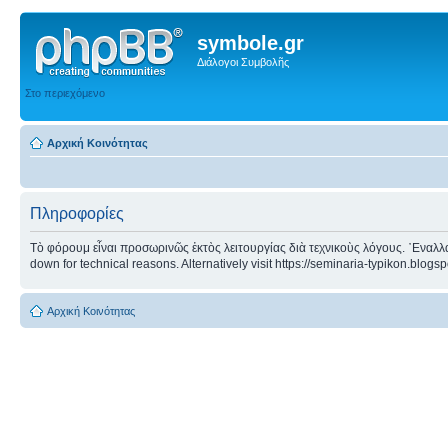
symbole.gr
Διάλογοι Συμβολῆς
Στο περιεχόμενο
Αρχική Κοινότητας
Πληροφορίες
Τὸ φόρουμ εἶναι προσωρινῶς ἐκτὸς λειτουργίας διὰ τεχνικοὺς λόγους. ᾿Εναλλα
down for technical reasons. Alternatively visit https://seminaria-typikon.blogs
Αρχική Κοινότητας