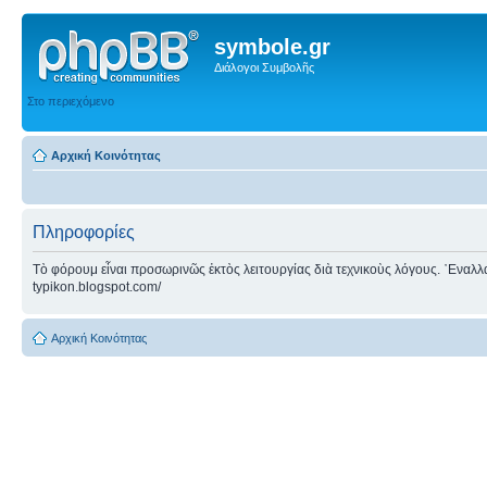
symbole.gr
Διάλογοι Συμβολῆς
Στο περιεχόμενο
Αρχική Κοινότητας
Πληροφορίες
Τὸ φόρουμ εἶναι προσωρινῶς ἐκτὸς λειτουργίας διὰ τεχνικοὺς λόγους. ᾿Εναλλακτ
typikon.blogspot.com/
Αρχική Κοινότητας