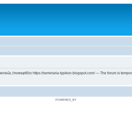
ικῶς ἐπισκεφθῆτε https://seminaria-typikon.blogspot.com/ — The forum is temporarily
POWERED_BY